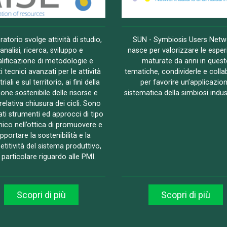
oratorio svolge attività di studio,
SUN - Symbiosis Users Netw
analisi, ricerca, sviluppo e
nasce per valorizzare le espe
lificazione di metodologie e
maturate da anni in quest
i tecnici avanzati per le attività
tematiche, condividerle e colla
riali e sul territorio, ai fini della
per favorire un’applicazio
ione sostenibile delle risorse e
sistematica della simbiosi indus
 relativa chiusura dei cicli. Sono
ati strumenti ed approcci di tipo
mico nell’ottica di promuovere e
pportare la sostenibilità e la
titività del sistema produttivo,
particolare riguardo alle PMI.
Scopri di più
Scopri di più