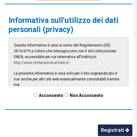
Informativa sull'utilizzo dei dati
personali (privacy)
Questa informativa è resa ai sensi del Regolamento (UE)
2016/679 a coloro che interagiscono con il sito istituzionale
ENEA, accessibile per via telematica all'indirizzo:
http://www.simbiosiindustriale.it/
La presente informativa è resa solo per il sito sopraindicato e
non anche per altri siti web eventualmente consultabili tramite
link.
1. TITOLARE DEL TRATTAMENTO DI DATI
Acconsento
Non Acconsento
PERSONALI E DPO
Il "Titolare" del trattamento dei dati è ENEA - Agenzia Nazionale
per le nuove tecnologie, l'energia e lo sviluppo economico
sostenibile - con sede legale in Lungotevere G.A. Thaon di Revel
n. 76, 00196 Roma (Italia).
Registrati